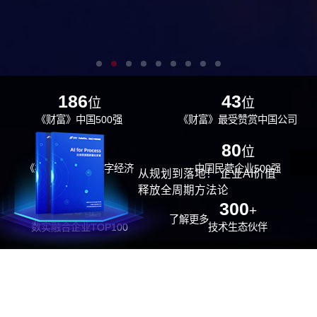
186
43
位
位
《财富》中国500强
《财富》最受赞赏中国公司
29
80
位
位
《福布斯》中国数字经济
中国民营企业500强
从规划到落地！ 企业AI价值
100强
释放全周期方法论
26
300
位
+
了解更多
数实融合企业TOP100
技术生态伙伴